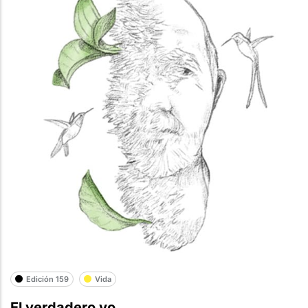
Edición 159
Vida
El verdadero yo