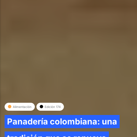
Alimentación
Edición 174
Panadería colombiana: una