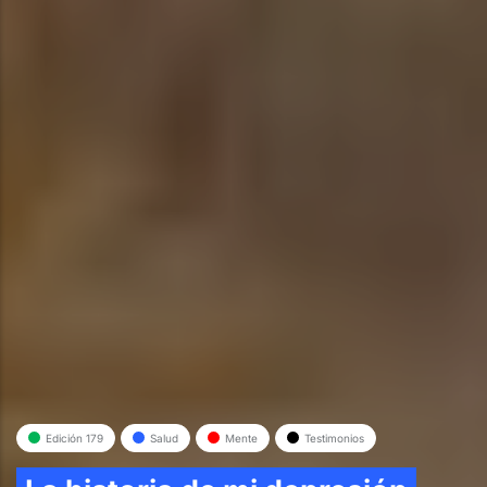
Edición 179
Salud
Mente
Testimonios