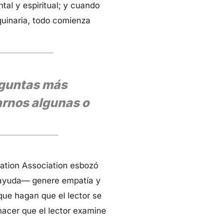
tal y espiritual; y cuando
uinaria, todo comienza
eguntas más
arnos algunas o
ation Association esbozó
toayuda— genere empatía y
 que hagan que el lector se
 hacer que el lector examine