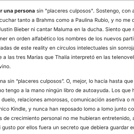
er una persona
sin "placeres culposos". Sostengo, con a
cuchar tanto a Brahms como a Paulina Rubio, y no me 
ustin Bieber ni cantar Maluma en la ducha. Siento que m
er en orden alfabético los nombres de los nuevos part
das de este reality en círculos intelectuales sin sonr
 a las tres Marías que Thalía interpretó en las telenov
vino.
a sin “placeres culposos”. O, mejor, lo hacía hasta que 
no tengo a la mano ningún libro de autoayuda. Los que 
 duelo, relaciones amorosas, comunicación asertiva o n
nico Kindle, y nunca han reposado lomo a lomo junto con 
s de crecimiento personal no me hubieran entretenido, 
 gusto por ellos fuera un secreto que debiera guardar 