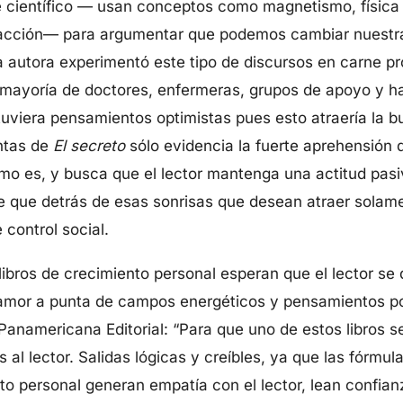
e científico — usan conceptos como magnetismo, físic
tracción— para argumentar que podemos cambiar nuestra 
 autora experimentó este tipo de discursos en carne pr
mayoría de doctores, enfermeras, grupos de apoyo y has
viera pensamientos optimistas pues esto atraería la bue
entas de
El secreto
sólo evidencia la fuerte aprehensión 
como es, y busca que el lector mantenga una actitud pas
ene que detrás de esas sonrisas que desean atraer sola
 control social.
libros de crecimiento personal esperan que el lector s
 amor a punta de campos energéticos y pensamientos po
Panamericana Editorial: “Para que uno de estos libros 
 al lector. Salidas lógicas y creíbles, ya que las fórmu
to personal generan empatía con el lector, lean confian