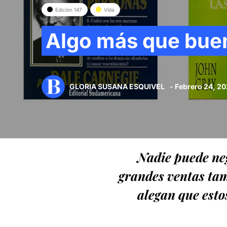
Edición 147
Vida
Algo más que bue
GLORIA SUSANA ESQUIVEL
- Febrero 24, 20
Nadie puede neg
grandes ventas ta
alegan que esto