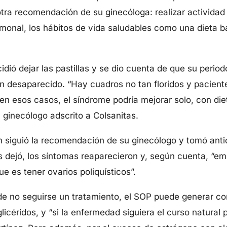
tra recomendación de su ginecóloga: realizar actividad
rmonal, los hábitos de vida saludables como una dieta b
dió dejar las pastillas y se dio cuenta de que su period
n desaparecido. “Hay cuadros no tan floridos y pacien
n esos casos, el síndrome podría mejorar solo, con dieta
 ginecólogo adscrito a Colsanitas.
én siguió la recomendación de su ginecólogo y tomó ant
s dejó, los síntomas reaparecieron y, según cuenta, “e
e es tener ovarios poliquísticos”.
de no seguirse un tratamiento, el SOP puede generar 
icéridos, y “si la enfermedad siguiera el curso natural 