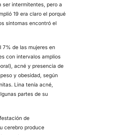
 ser intermitentes, pero a
plió 19 era claro el porqué
los síntomas encontró el
l 7% de las mujeres en
es con intervalos amplios
oral), acné y presencia de
epeso y obesidad, según
nitas. Lina tenía acné,
lgunas partes de su
ifestación de
su cerebro produce