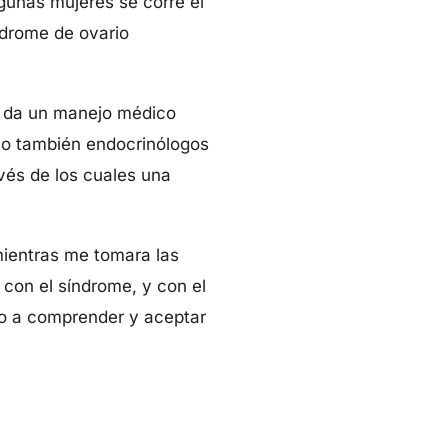
gunas mujeres se corre el
ndrome de ovario
le da un manejo médico
ino también endocrinólogos
avés de los cuales una
mientras me tomara las
 con el síndrome, y con el
do a comprender y aceptar