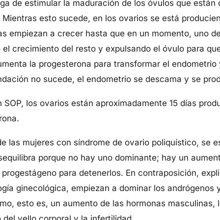
a de estimular la maduración de los óvulos que están 
s. Mientras esto sucede, en los ovarios se está produci
itas empiezan a crecer hasta que en un momento, uno de
el crecimiento del resto y expulsando el óvulo para qu
menta la progesterona para transformar el endometrio 
undación no sucede, el endometrio se descama y se pro
in SOP, los ovarios están aproximadamente 15 días prod
rona.
de las mujeres con síndrome de ovario poliquístico, se 
desequilibra porque no hay uno dominante; hay un aumen
 progestágeno para detenerlos. En contraposición, expl
ogía ginecológica, empiezan a dominar los andrógenos y
mo, esto es, un aumento de las hormonas masculinas, l
l vello corporal y la infertilidad.