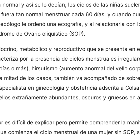
ormal y así se lo decían; los ciclos de las niñas suelen
e fuera tan normal menstruar cada 60 días, y cuando cum
ecólogo le ordenó una ecografía, y al relacionarla con 
ndrome de Ovario oliquístico (SOP).
ocrino, metabólico y reproductivo que se presenta en e
cteriza por la presencia de ciclos menstruales irregular
ías o más), hirsutismo (aumento anormal del vello corp
n la mitad de los casos, también va acompañado de sobr
pecialista en ginecología y obstetricia adscrita a Colsa
llos extrañamente abundantes, oscuros y gruesos en a
or es difícil de explicar pero permite comprender la man
ue comienza el ciclo menstrual de una mujer sin SOP, 