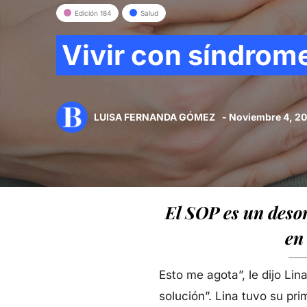
Edición 184
Salud
Vivir con síndrome
LUISA FERNANDA GÓMEZ
- Noviembre 4, 2
El SOP es un deso
en
Esto me agota”, le dijo Li
solución”. Lina tuvo su pri