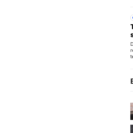
D
r
t