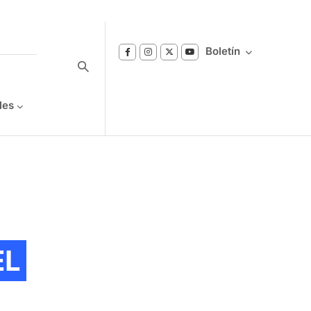
Boletín
les
Suscríbase a nuestro boletín
Reciba notificaciones sobre los temas de
Bienestar que le interesan.
EL