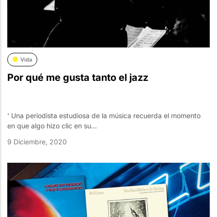
Vida
Por qué me gusta tanto el jazz
' Una periodista estudiosa de la música recuerda el momento
en que algo hizo clic en su...
9 Diciembre, 2020