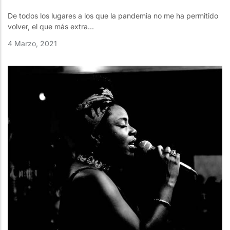
De todos los lugares a los que la pandemia no me ha permitido
volver, el que más extra...
4 Marzo, 2021