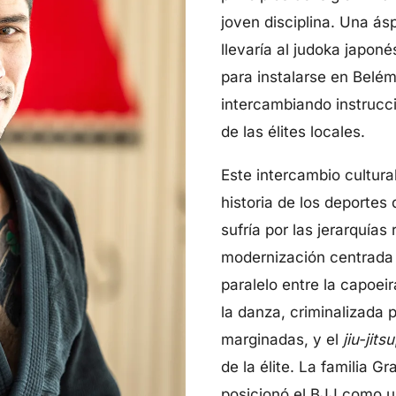
joven disciplina. Una ás
llevaría al judoka japon
para instalarse en Belém
intercambiando instrucci
de las élites locales.
Este intercambio cultural
historia de los deportes
sufría por las jerarquías
modernización centrada 
paralelo entre la capoei
la danza, criminalizada
marginadas, y el
jiu-jitsu
de la élite. La familia G
posicionó el BJJ como u