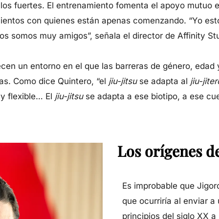
os fuertes. El entrenamiento fomenta el apoyo mutuo ent
entos con quienes están apenas comenzando. “Yo esto
s somos muy amigos”, señala el director de Affinity St
recen un entorno en el que las barreras de género, edad
as. Como dice Quintero, “el
jiu-jitsu
se adapta al
jiu-jiter
uy flexible… El
jiu-jitsu
se adapta a ese biotipo, a ese cuer
Los orígenes de
Es improbable que Jigoro
que ocurriría al enviar 
principios del siglo XX 