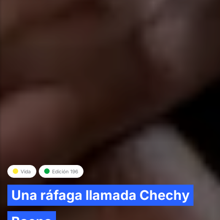
Vida
Edición 196
Una ráfaga llamada Chechy