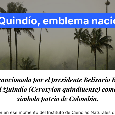
 Quindío, emblema naci
 sancionada por el presidente Belisario 
l Quindío (Ceroxylon quindiuense) como
símbolo patrio de Colombia.
r en ese momento del Instituto de Ciencias Naturales d