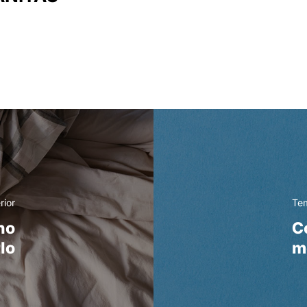
rior
Tem
no
C
lo
m