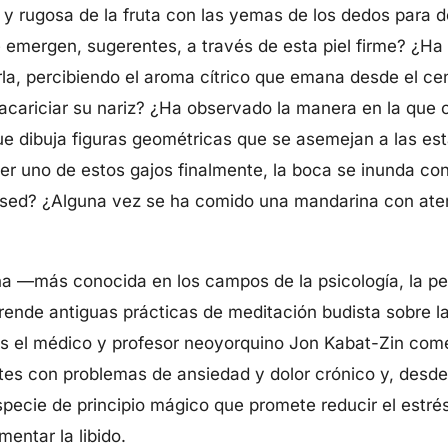
 y rugosa de la fruta con las yemas de los dedos para de
 emergen, sugerentes, a través de esta piel firme? ¿Ha
la, percibiendo el aroma cítrico que emana desde el cen
 acariciar su nariz? ¿Ha observado la manera en la que 
e dibuja figuras geométricas que se asemejan a las est
r uno de estos gajos finalmente, la boca se inunda con
a sed? ¿Alguna vez se ha comido una mandarina con aten
a —más conocida en los campos de la psicología, la ped
nde antiguas prácticas de meditación budista sobre l
os el médico y profesor neoyorquino Jon Kabat-Zin com
ntes con problemas de ansiedad y dolor crónico y, desd
pecie de principio mágico que promete reducir el estrés
entar la libido.