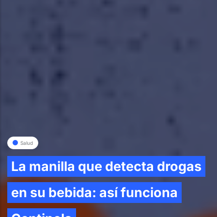
Salud
La manilla que detecta drogas
en su bebida: así funciona