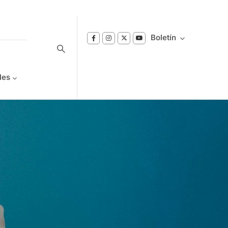
Boletín
les
Suscríbase a nuestro boletín
Reciba notificaciones sobre los temas de
Bienestar que le interesan.