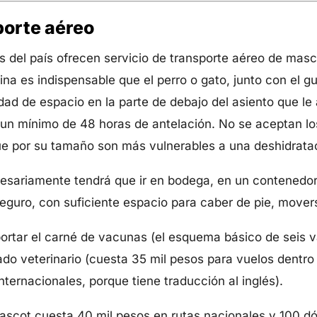
porte aéreo
as del país ofrecen servicio de transporte aéreo de mas
ina es indispensable que el perro o gato, junto con el 
idad de espacio en la parte de debajo del asiento que le 
n un mínimo de 48 horas de antelación. No se aceptan l
e por su tamaño son más vulnerables a una deshidrataci
cesariamente tendrá que ir en bodega, en un contenedor
guro, con suficiente espacio para caber de pie, moverse 
rtar el carné de vacunas (el esquema básico de seis 
cado veterinario (cuesta 35 mil pesos para vuelos dentro
nternacionales, porque tiene traducción al inglés).
mascot cuesta 40 mil pesos en rutas nacionales y 100 dó