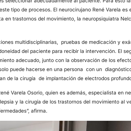
 es seleccionar adecuadamente al paciente. Para esto la
este tipo de procesos. El neurocirujano René Varela es 
ta en trastornos del movimiento, la neuropsiquiatra Nel
.
aciones multidisciplinarias, pruebas de medicación y e
doneidad del paciente para recibir la intervención. El s
miento adecuado, junto con la observación de los efecto
 solo puede hacerse en una persona con un diagnóstico
an de la cirugía de implantación de electrodos profundo
 René Varela Osorio, quien es además, especialista en n
ilepsia y la cirugía de los trastornos del movimiento al
fermedades”, afirma.