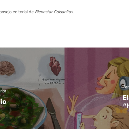
onsejo editorial de
Bienestar Colsanitas.
Tem
rior
E
io
“