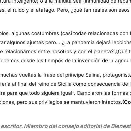
ertura inteligente) o a la maldita sea (inmunidad de reb
es, el ruido y el atafago. Pero, ¿qué tan reales son eso
los, algunas costumbres (casi todas relacionadas con l
zar algunos ajustes pero... ¿La pandemia dejará leccio
e relacionarnos entre nosotros y con el planeta? ¿Qué 
ocemos desde los tiempos de la invención de la agricul
chas vueltas la frase del príncipe Salina, protagonista 
ría al final del reino de Sicilia como consecuencia de la
a para que todo siguiera igual”. Cambiaron las formas 
ciones, pero sus privilegios se mantuvieron intactos.
(Co
 escritor. Miembro del consejo editorial de Bienest