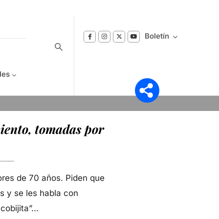
Boletín
les
Suscríbase a nuestro boletín
miento, tomadas por
Reciba notificaciones sobre los temas de
Bienestar que le interesan.
yores de 70 años. Piden que
s y se les habla con
obijita”...