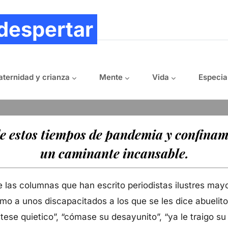
ation
 despertar
ternidad y crianza
Mente
Vida
Especia
de estos tiempos de pandemia y confina
un caminante incansable.
de las columnas que han escrito periodistas ilustres ma
omo a unos discapacitados a los que se les dice abuelito
tese quietico”, “cómase su desayunito”, “ya le traigo su c