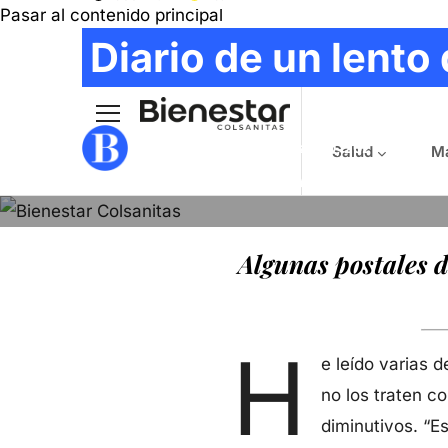
Pasar al contenido principal
Main navig
Diario de un lento
EDUARDO ARIAS
- Marzo 30, 2021
Salud
Ma
ILUSTRACIÓN
:
LUISA MARTÍNEZ
Algunas postales 
H
e leído varias 
no los traten c
diminutivos. “Es