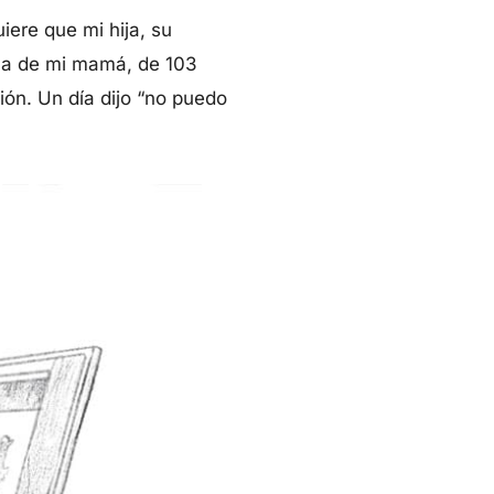
ere que mi hija, su
ana de mi mamá, de 103
ón. Un día dijo “no puedo
Síganos en