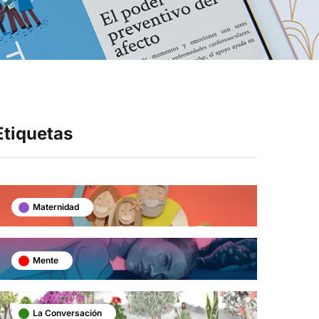
Síganos en
Etiquetas
Maternidad
Mente
La Conversación