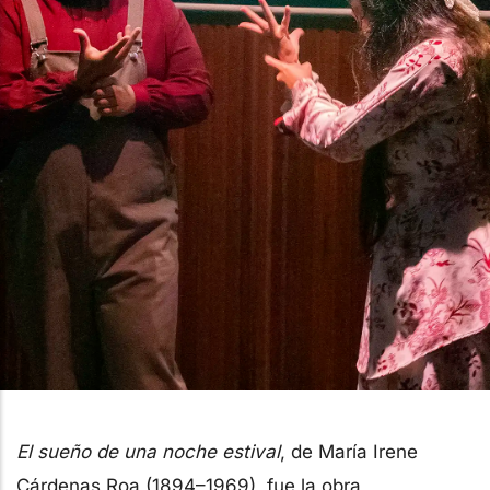
El sueño de una noche estival
, de María Irene
Cárdenas Roa (1894–1969), fue la obra