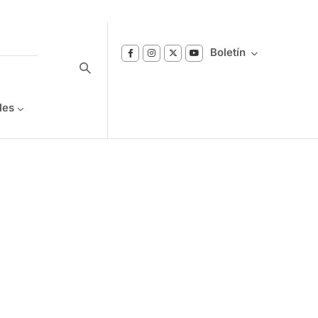
Boletín
les
Suscríbase a nuestro boletín
Reciba notificaciones sobre los temas de
Bienestar que le interesan.