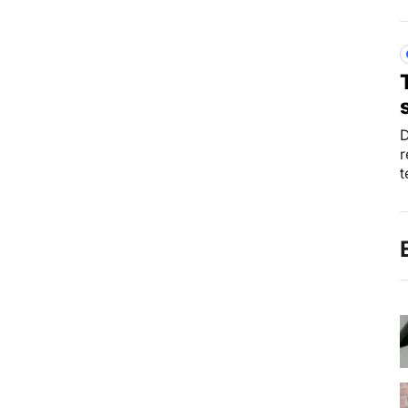
D
r
t