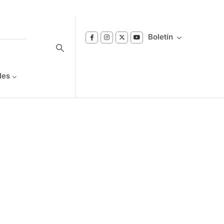
Boletín
les
Suscríbase a nuestro boletín
Reciba notificaciones sobre los temas de
Bienestar que le interesan.