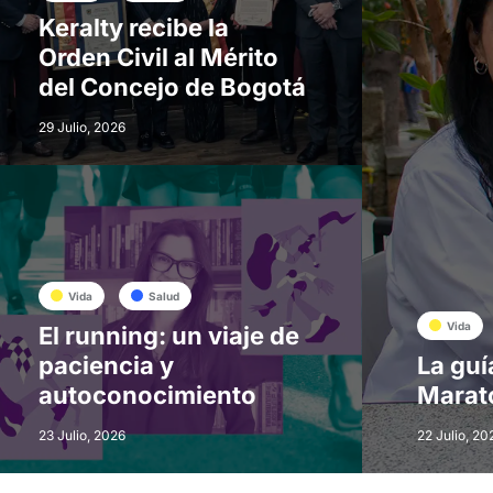
Keralty recibe la
Orden Civil al Mérito
del Concejo de Bogotá
29 Julio, 2026
Vida
Salud
Vida
El running: un viaje de
paciencia y
La guí
autoconocimiento
Marat
23 Julio, 2026
22 Julio, 20