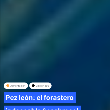
Alimentación
Edición 166
Pez león: el forastero