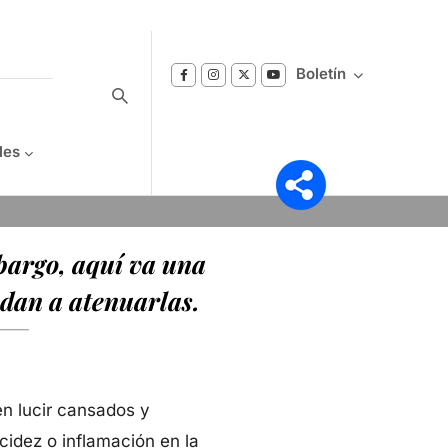
Boletín
les
Suscríbase a nuestro boletín
mbargo, aquí va una
Reciba notificaciones sobre los temas de
Bienestar que le interesan.
udan a atenuarlas.
n lucir cansados y
cidez o inflamación en la