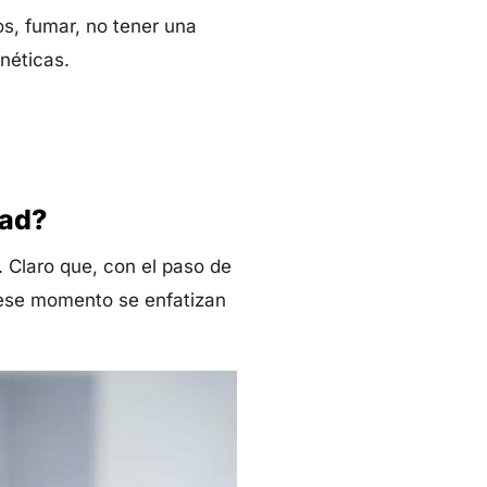
os, fumar, no tener una
néticas.
Síganos en
dad?
. Claro que, con el paso de
n ese momento se enfatizan