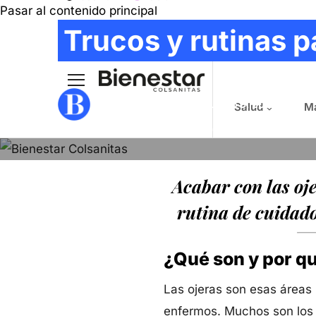
Pasar al contenido principal
Main navig
Trucos y rutinas p
ADRIANA RESTREPO
- Junio 6, 2019
Salud
Ma
FOTOGRAFÍA
:
MATEO ROMERO
Acabar con las oj
rutina de cuidado
¿Qué son y por qu
Las ojeras son esas áreas
enfermos. Muchos son los f