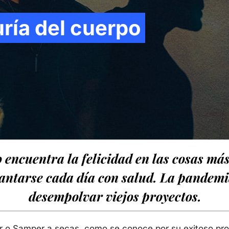
ría del cuerpo
 encuentra la felicidad en las cosas más 
vantarse cada día con salud. La pandemia
desempolvar viejos proyectos.
r o Samper a secas, como se conoce por su exitoso pro