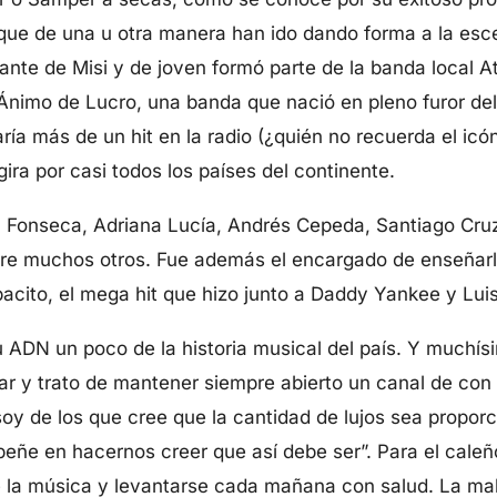
que de una u otra manera han ido dando forma a la esc
rante de Misi y de joven formó parte de la banda local 
Ánimo de Lucro, una banda que nació en pleno furor del t
ría más de un hit en la radio (¿quién no recuerda el icó
gira por casi todos los países del continente.
Fonseca, Adriana Lucía, Andrés Cepeda, Santiago Cruz,
ntre muchos otros. Fue además el encargado de enseñarl
pacito, el mega hit que hizo junto a Daddy Yankee y Luis
u ADN un poco de la historia musical del país. Y muchí
orar y trato de mantener siempre abierto un canal de con
oy de los que cree que la cantidad de lujos sea proporci
ñe en hacernos creer que así debe ser”. Para el caleño
de la música y levantarse cada mañana con salud. La mala