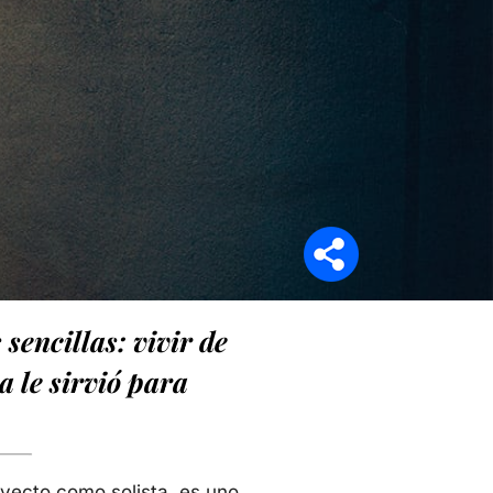
Síganos en
sencillas: vivir de
 le sirvió para
yecto como solista, es uno