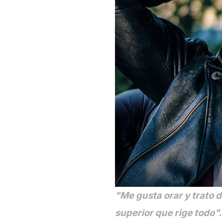
"Me gusta orar y trato 
superior que rige todo".