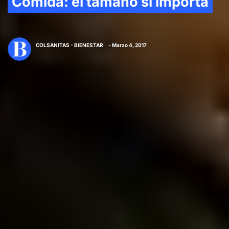
Comida: el tamaño sí importa
COLSANITAS - BIENESTAR
- Marzo 4, 2017