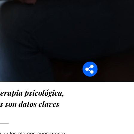
Síganos en
terapia psicológica,
s son datos claves
 en los últimos años y esto