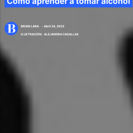
Cómo aprender a tomar alcohol
BRIAN LARA
- Abril 24, 2023
ILUSTRACIÓN
:
ALEJANDRA CASALLAS