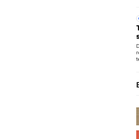
D
r
t