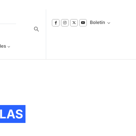
Boletín
les
Suscríbase a nuestro boletín
Reciba notificaciones sobre los temas de
Bienestar que le interesan.
LAS