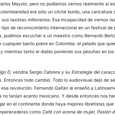
arlos Mayolo, pero no podíamos vernos realmente al es
colombianidad era sólo un cliché burdo, una caricatura
 sus taxistas millonarios. Esa incapacidad de vernos 
r tipo de reconocimiento internacional en un festival de
ria, pudimos escuchar a un maestro como Bernardo Berto
e cualquier barrio pobre en Colombia: el pelado que quie
, y mientras tanto el diablo poniendo sus pezuñas en los
igo D
, vendría Sergio Cabrera y su
Estrategia del caraco
. Entonces todo cambió. Todo lo audiovisual dejó de ser
 a esa revolución. Fernando Gaitán le enseñó a Latinoam
a no tenían acento mexicano. Y desde entonces nos he
ugar en el continente donde haya mejores libretistas que
n imperecederas como
Café con aroma de mujer, Pasión d