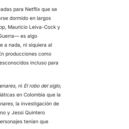
adas para Netflix que se
arse dormido en largos
pp, Mauricio Leiva-Cock y
 Guerra— es algo
 a nada, ni siquiera al
. En producciones como
desconocidos incluso para
menares
, ni
El robo del siglo
,
iáticas en Colombia que la
nares
, la investigación de
eno y Jessi Quintero
personajes tenían que