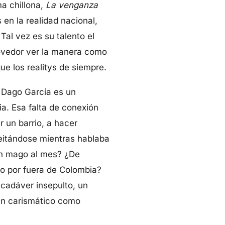
ma chillona,
La venganza
s en la realidad nacional,
al vez es su talento el
ovedor ver la manera como
ue los realitys de siempre.
e Dago García es un
ia. Esa falta de conexión
 un barrio, a hacer
eitándose mientras hablaba
un mago al mes? ¿De
to por fuera de Colombia?
 cadáver insepulto, un
tan carismático como