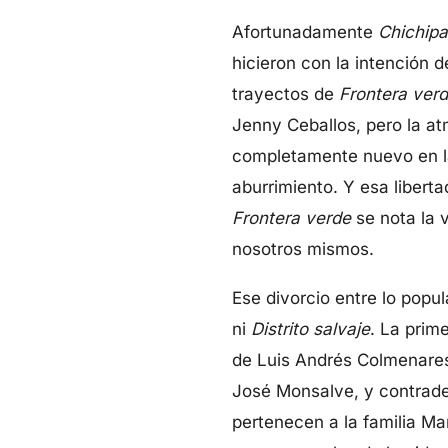
Afortunadamente
Chichipa
hicieron con la intención 
trayectos de
Frontera verd
Jenny Ceballos, pero la at
completamente nuevo en la t
aburrimiento. Y esa libert
Frontera verde
se nota la 
nosotros mismos.
Ese divorcio entre lo popula
ni
Distrito salvaje
. La prim
de Luis Andrés Colmenares
José Monsalve, y contradec
pertenecen a la familia Man