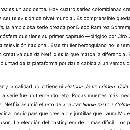
tos
es un accidente. Hay cuatro series colombianas cre
de ser televisión de nivel mundial. Es comprensible qued
e,
la ambiciosa serie creada por Diego Ramírez Schrem
mósfera que tiene su primer capítulo —dirigido por Ciro
elevisión nacional. Este thriller herzoguiano no le teme
ad creativa que da Netflix es lo que marca la diferencia
voluntad de la plataforma por darle cabida a universos 
r y la calidad no lo tiene ni
Historia de un crimen: Col
era serie fue un tremendo reto. Pocas muertes más med
. Netflix asumió el reto de adaptar
Nadie mató a Colme
ir a medio país que cree a pie juntillas que Laura Mor
son. La elección del casting era de lo más difícil. Los 