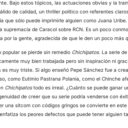
nte. Bajo estos tópicos, las actuaciones obvias y la tra
ido de calidad, un thriller político con referentes claro
 que sólo puede imprimirle alguien como Juana Uribe. T
 la supremacía de Caracol sobre RCN. Es un poco conm
la por la gente, agradecida de que le den un poco más q
 popular se pierde sin remedio
Chichipatos
. La serie d
icamente muy bien trabajada pero sin inspiración ni grac
 es muy triste. Si algo enseñó Pepe Sánchez fue a crear
so, como Eutimio Pastrana Polanía, como el Chinche af
 en
Chichipatos
todo es irreal. ¿Cuánto se puede ganar 
genuidad de creer que su serie podría venderse con éxi
er una sitcom con códigos gringos se convierte en este
 enfatiza los peores defectos que puede tener alguien 