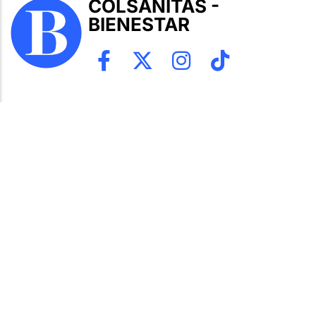
COLSANITAS -
BIENESTAR
Tema anterior
María Angélica Bernal “Siempre me
esforcé por conseguir más”