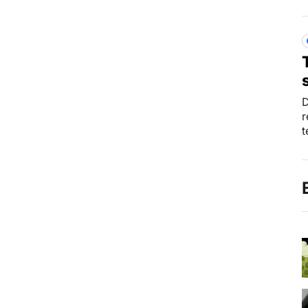
D
r
t