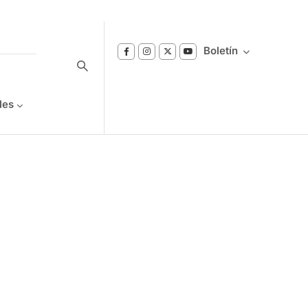
Boletín
les
Suscríbase a nuestro boletín
Reciba notificaciones sobre los temas de
Bienestar que le interesan.