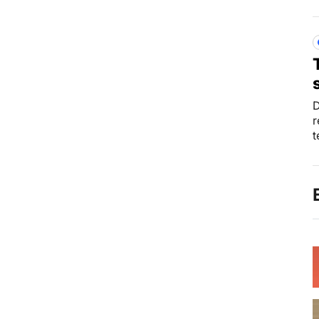
D
r
t