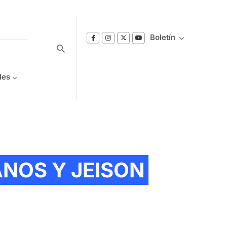
Boletín
les
Suscríbase a nuestro boletín
Reciba notificaciones sobre los temas de
Bienestar que le interesan.
NOS Y JEISON