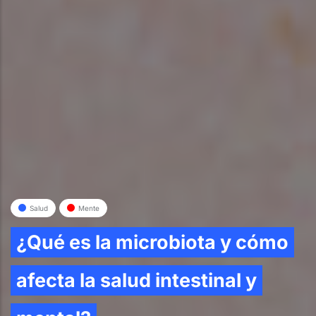
Salud
Mente
¿Qué es la microbiota y cómo
afecta la salud intestinal y