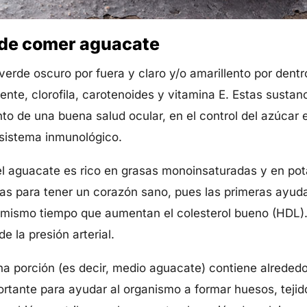
 de comer aguacate
verde oscuro por fuera y claro y/o amarillento por dentr
ente, clorofila, carotenoides y vitamina E. Estas sustan
to de una buena salud ocular, en el control del azúcar e
l sistema inmunológico.
l aguacate es rico en grasas monoinsaturadas y en pota
s para tener un corazón sano, pues las primeras ayudan
 mismo tiempo que aumentan el colesterol bueno (HDL). E
e la presión arterial.
a porción (es decir, medio aguacate) contiene alreded
ortante para ayudar al organismo a formar huesos, teji