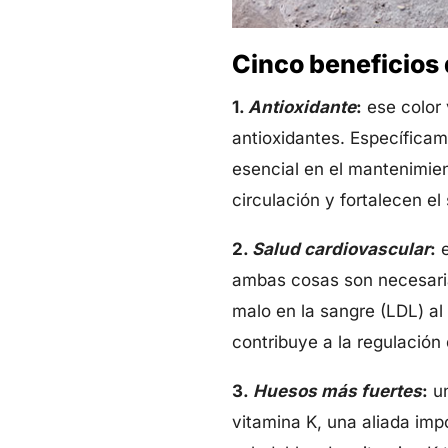
Cinco beneficios
1.
Antioxidante
:
ese color 
antioxidantes. Específicam
esencial en el mantenimien
circulación y fortalecen e
2.
Salud cardiovascular
:
e
ambas cosas son necesaria
malo en la sangre (LDL) al
contribuye a la regulación d
3.
Huesos más fuertes
:
un
vitamina K, una aliada imp