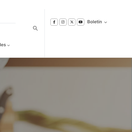
Boletín
les
Suscríbase a nuestro boletín
Reciba notificaciones sobre los temas de
Bienestar que le interesan.