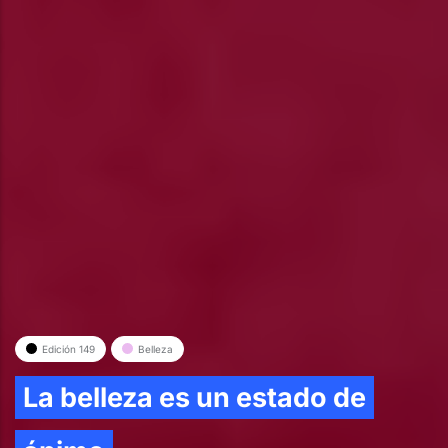
Edición 149
Belleza
La belleza es un estado de