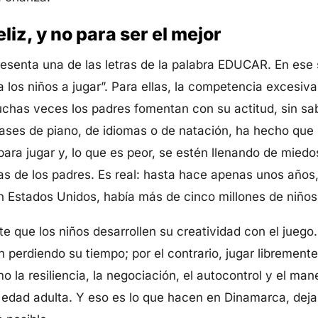
liz, y no para ser el mejor
resenta una de las letras de la palabra EDUCAR. En ese s
a los niños a jugar”. Para ellas, la competencia excesiv
has veces los padres fomentan con su actitud, sin sa
lases de piano, de idiomas o de natación, ha hecho que
para jugar y, lo que es peor, se estén llenando de mied
as de los padres. Es real: hasta hace apenas unos años
en Estados Unidos, había más de cinco millones de niño
e que los niños desarrollen su creatividad con el jueg
 perdiendo su tiempo; por el contrario, jugar libremente
 la resiliencia, la negociación, el autocontrol y el man
a edad adulta. Y eso es lo que hacen en Dinamarca, dejar