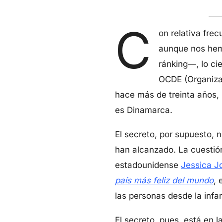
C
on relativa frec
aunque nos hemo
ránking—, lo ci
OCDE (Organizac
hace más de treinta años, 
es Dinamarca.
El secreto, por supuesto, n
han alcanzado. La cuestión
estadounidense
Jessica Jo
país más feliz del mundo
, 
las personas desde la infa
El secreto, pues, está en l