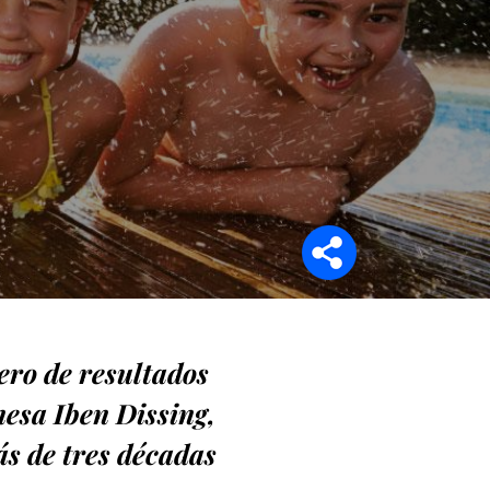
Síganos en
pero de resultados
anesa Iben Dissing,
s de tres décadas