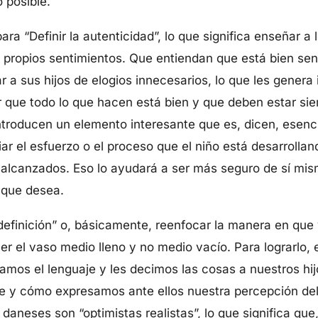
o posible.
ara “Definir la autenticidad”, lo que significa enseñar a l
 propios sentimientos. Que entiendan que está bien sen
ar a sus hijos de elogios innecesarios, lo que les gener
ir que todo lo que hacen está bien y que deben estar s
 introducen un elemento interesante que es, dicen, esen
iar el esfuerzo o el proceso que el niño está desarrolla
 alcanzados. Eso lo ayudará a ser más seguro de sí mi
 que desea.
redefinición” o, básicamente, reenfocar la manera en que
 ver el vaso medio lleno y no medio vacío. Para lograrlo
os el lenguaje y les decimos las cosas a nuestros hijo
te y cómo expresamos ante ellos nuestra percepción de
aneses son “optimistas realistas”, lo que significa que,