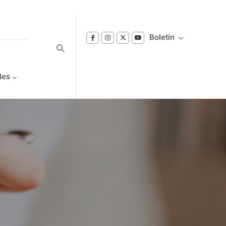
Boletín
les
Suscríbase a nuestro boletín
Reciba notificaciones sobre los temas de
Bienestar que le interesan.