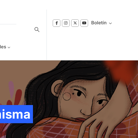
Boletín
les
Suscríbase a nuestro boletín
Reciba notificaciones sobre los temas de
Bienestar que le interesan.
misma