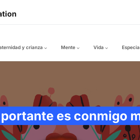
ation
ternidad y crianza
Mente
Vida
Especia
mportante es conmigo 