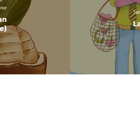
rior
Tem
an
La
ue)