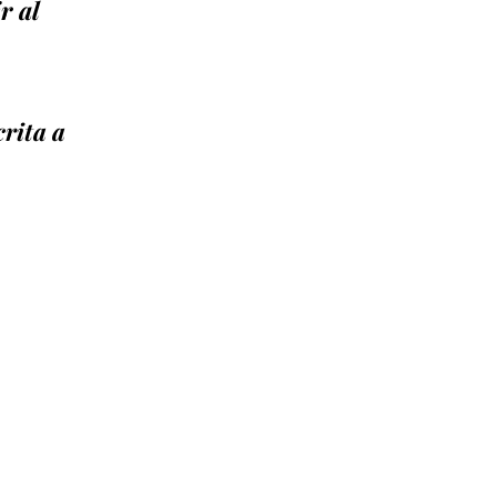
r al
crita a