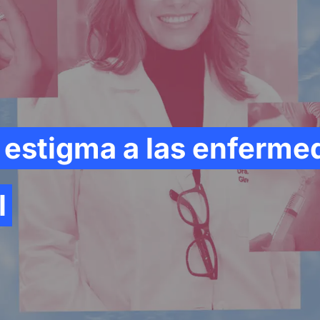
l estigma a las enferm
l