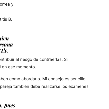
norrea y
itis B.
uien
ersona
ITS.
ribuir al riesgo de contraerlas. Si
ual en ese momento.
aben cómo abordarlo. Mi consejo es sencillo:
la pareja también debe realizarse los exámenes
o, pues