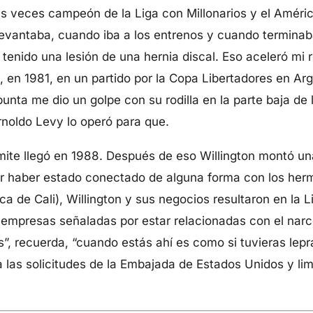
s veces campeón de la Liga con Millonarios y el Améric
evantaba, cuando iba a los entrenos y cuando terminaba
 tenido una lesión de una hernia discal. Eso aceleró mi 
i, en 1981, en un partido por la Copa Libertadores en Ar
unta me dio un golpe con su rodilla en la parte baja de
Arnoldo Levy lo operó para que.
límite llegó en 1988. Después de eso Willington montó u
por haber estado conectado de alguna forma con los her
a de Cali), Willington y sus negocios resultaron en la L
e empresas señaladas por estar relacionadas con el nar
, recuerda, “cuando estás ahí es como si tuvieras lepra:
a las solicitudes de la Embajada de Estados Unidos y li