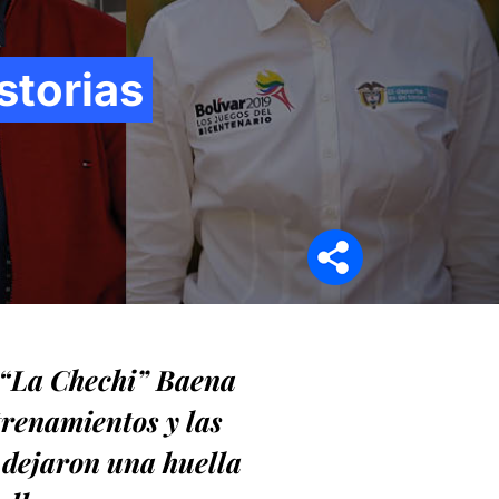
storias
Síganos en
y “La Chechi” Baena
ntrenamientos y las
s dejaron una huella