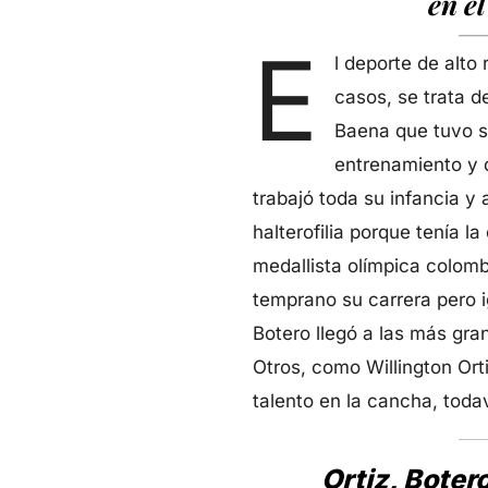
en el
E
l deporte de alto
casos, se trata d
Baena que tuvo su
entrenamiento y d
trabajó toda su infancia y
halterofilia porque tenía l
medallista olímpica colom
temprano su carrera pero i
Botero llegó a las más gra
Otros, como Willington Ort
talento en la cancha, toda
Ortiz, Boter