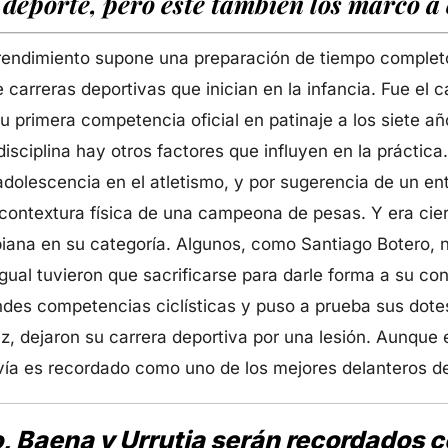
 deporte, pero éste también los marcó a 
 rendimiento supone una preparación de tiempo completo
e carreras deportivas que inician en la infancia. Fue el 
 primera competencia oficial en patinaje a los siete a
isciplina hay otros factores que influyen en la práctica.
 adolescencia en el atletismo, y por sugerencia de un en
a contextura física de una campeona de pesas. Y era cier
biana en su categoría. Algunos, como Santiago Botero,
gual tuvieron que sacrificarse para darle forma a su con
ndes competencias ciclísticas y puso a prueba sus dotes
iz, dejaron su carrera deportiva por una lesión. Aunque 
vía es recordado como uno de los mejores delanteros de
o, Baena y Urrutia serán recordados