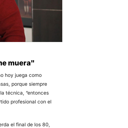
 me muera"
ano hoy juega como
ensas, porque siempre
 la técnica, “entonces
rtido profesional con el
da el final de los 80,