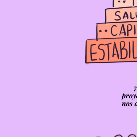
7
proy
nos 