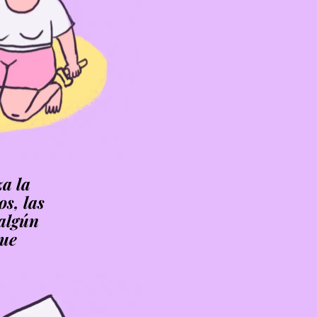
za la
os, las
 algún
que