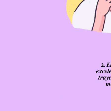
2.
E
excel
tray
m