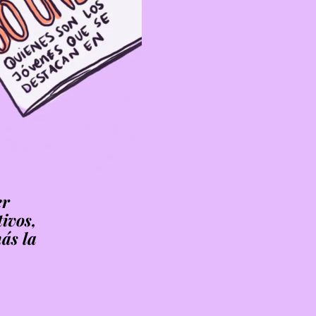
er
tivos,
ás la