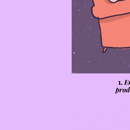
1.
E
prod