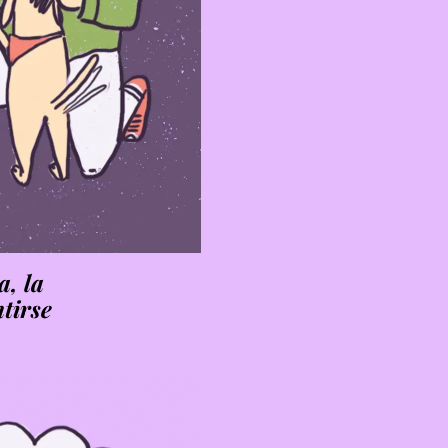
, la
tirse