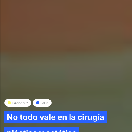
Edición 182
Salud
No todo vale en la cirugía