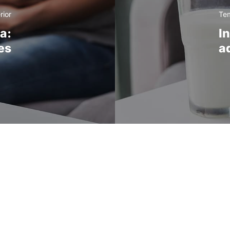
rior
Tem
sa:
In
es
a