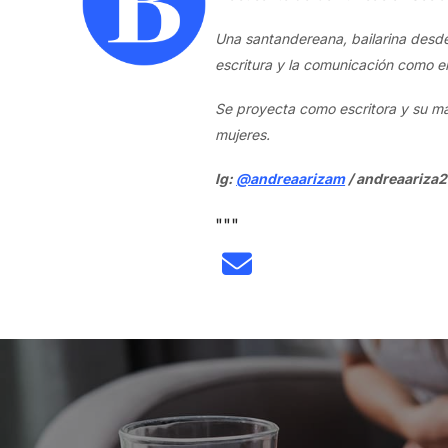
Una santandereana, bailarina desde 
escritura y la comunicación como el
Se proyecta como escritora y su ma
mujeres.
Ig:
@andreaarizam
/
andreaariza
"""