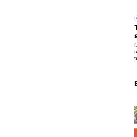
D
r
t