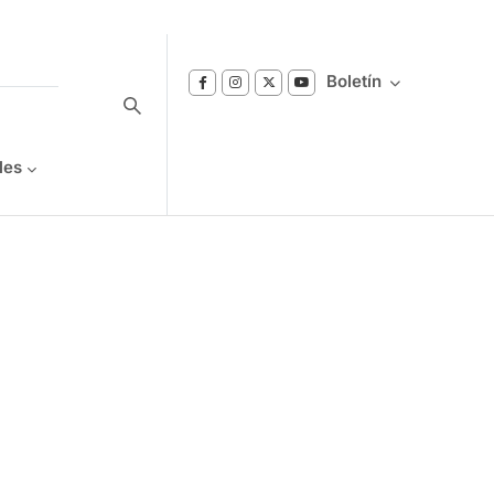
Boletín
les
Suscríbase a nuestro boletín
Reciba notificaciones sobre los temas de
Bienestar que le interesan.