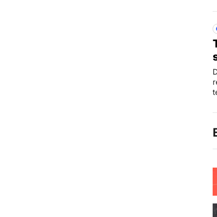
D
r
t