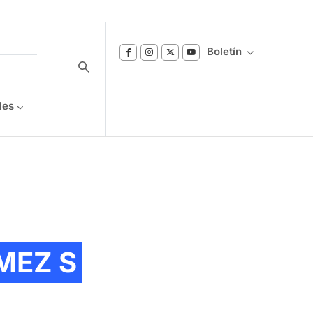
Boletín
les
Suscríbase a nuestro boletín
Reciba notificaciones sobre los temas de
Bienestar que le interesan.
MEZ S