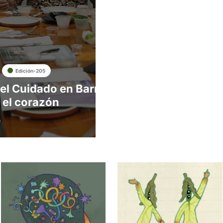
Edición-205
el Cuidado en Barranquilla: bienestar par
 el corazón
6