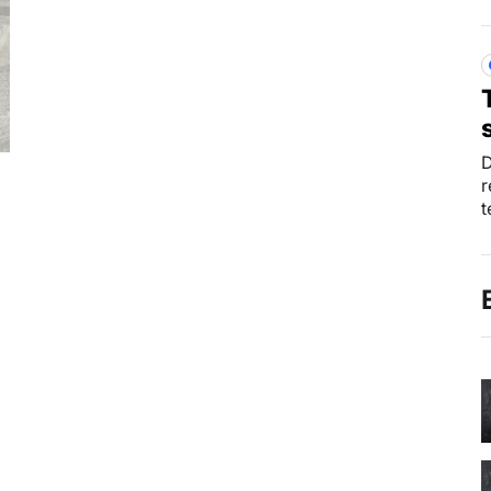
D
r
t