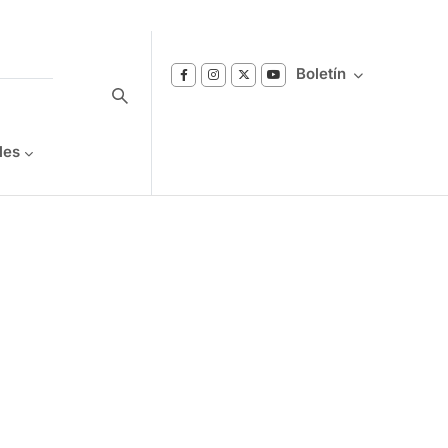
Boletín
les
Suscríbase a nuestro boletín
Reciba notificaciones sobre los temas de
Bienestar que le interesan.