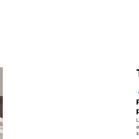
L
a
s