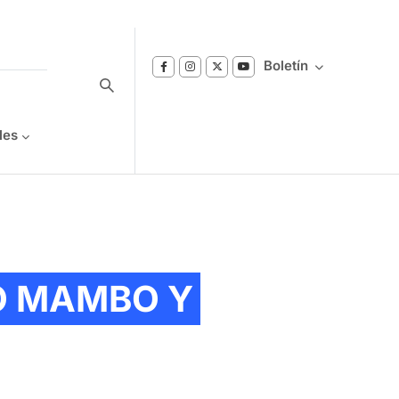
Boletín
les
Suscríbase a nuestro boletín
Reciba notificaciones sobre los temas de
Bienestar que le interesan.
O MAMBO Y