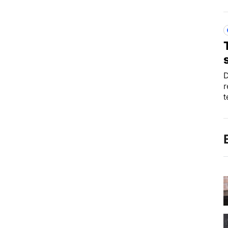
D
r
t