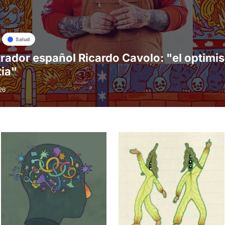
Salud
strador español Ricardo Cavolo: "el optimi
tia"
26