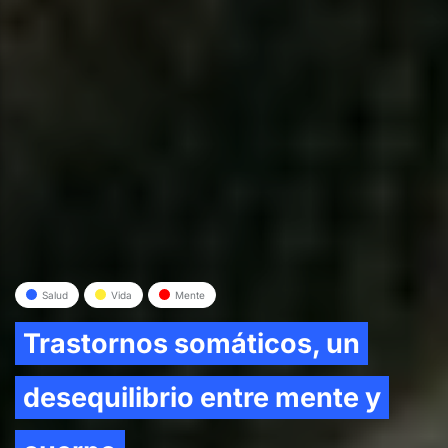
Salud
Vida
Mente
Trastornos somáticos, un
desequilibrio entre mente y