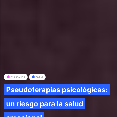
Edición 185
Salud
Pseudoterapias psicológicas:
un riesgo para la salud