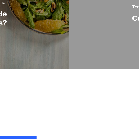
rior
Tem
de
C
s?